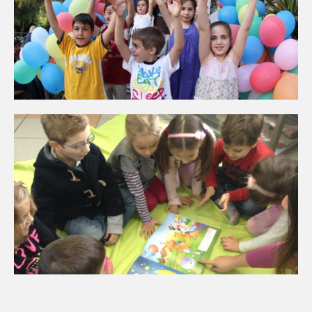
N5
N6