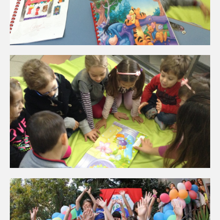
N3
N4